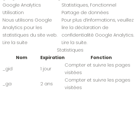
Google Analytics
Statistiques, Fonctionnel
Utilisation
Partage de données
Nous utilisons Google
Pour plus d’informations, veuillez
Analytics pour les
lire la déclaration de
statistiques du site web.
confidentialité Google Analytics.
Lire la suite
Lire la suite
.
Statistiques
Nom
Expiration
Fonction
Compter et suivre les pages
_gid
1 jour
visitées
Compter et suivre les pages
_ga
2 ans
visitées
Compter et suivre les pages
_ga_*
1 an
visitées
_gat_gtag_UA_*
1 minute
Stocker un ID utilisateur unique
Fonctionnel
Nom
Expiration
Fonction
_gat_UA-*
$
session
Assurer le suivi technique